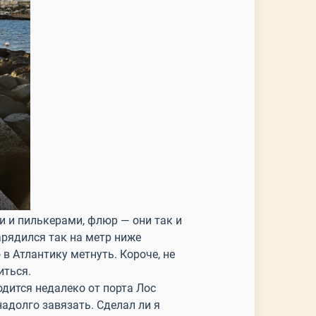
и и пилькерами, флюр — они так и
арядился так на метр ниже
 в Атлантику метнуть. Короче, не
иться.
одится недалеко от порта Лос
надолго завязать. Сделал ли я