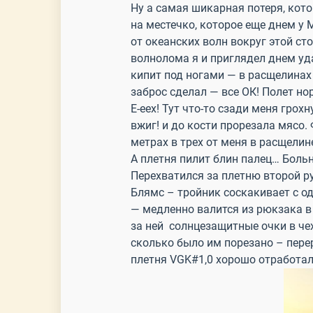
Ну а самая шикарная потеря, кото
на местечко, которое еще днем у 
от океанских волн вокруг этой ст
волнолома я и приглядел днем уд
кипит под ногами — в расщелинах
заброс сделал — все ОК! Полет н
Е-еех! Тут что-то сзади меня гро
вжиг! и до кости прорезала мясо. 
метрах в трех от меня в расщелин
А плетня пилит блин палец… Боль
Перехватился за плетню второй ру
Блямс – тройник соскакивает с о
— медленно валится из рюкзака в
за ней солнцезащитные очки в чех
сколько было им порезано – пере
плетня VGK#1,0 хорошо отработа