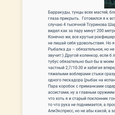
Барракуды, тунцы всех мастей, б
глаза прикрыть. Готовился я к вс
случаю 4 тысячной Тсуринова Шар
видел как за пару минут 200 метр
Конечно же, все крутые рокфишеры
не лишай себя удовольствия. Но я 
Рыбалка да – обязательное, но не
звучит:) Другой коленкор, если б
тубус обязательно был бы в моем 
частный 2,7/10-30 и забегая впер
тяжелыми воблерами стыки сразу 
одного пескадора (рыбак на испа
Пара коробок с приманками соде
ассистами, ну а главным оружием
что хоть я и старый поклонник г
то что рука не поднимается, а пр
АлиЭкспресс, но не абы какой, а 