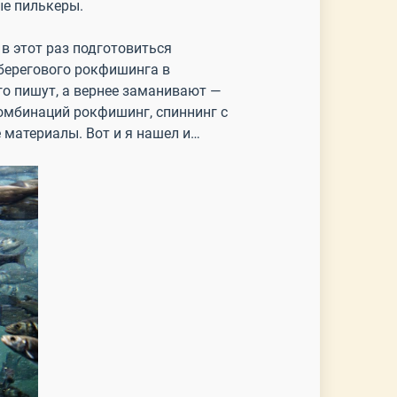
ые пилькеры.
в этот раз подготовиться
берегового рокфишинга в
го пишут, а вернее заманивают —
комбинаций рокфишинг, спиннинг с
ые материалы. Вот и я нашел и…