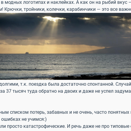
 модных логотипах и наклейках. А как он на рыбий вкус –
! Крючки, тройники, колечки, карабинчики — это все важн
олгими, т.к. поездка была достаточно спонтанной. Случай
а 37 тысяч туда обратно на двоих и даже не успел задума
ным списком потерь, забавных и не очень, часто понятных
 ошибках не учимся:)
ыли просто катастрофические. И речь даже не про типовые