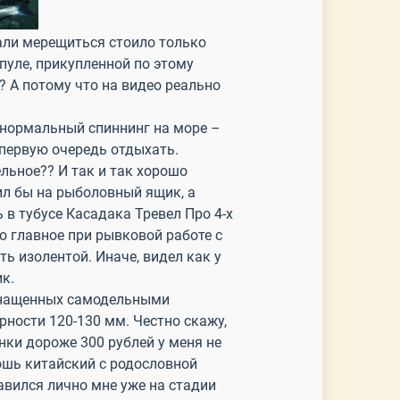
али мерещиться стоило только
шпуле, прикупленной по этому
? А потому что на видео реально
и нормальный спиннинг на море –
в первую очередь отдыхать.
ельное?? И так и так хорошо
нил бы на рыболовный ящик, а
 в тубусе Касадака Тревел Про 4-х
но главное при рывковой работе с
ь изолентой. Иначе, видел как у
к.
оснащенных самодельными
ности 120-130 мм. Честно скажу,
нки дороже 300 рублей у меня не
лошь китайский с родословной
авился лично мне уже на стадии