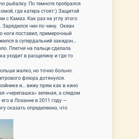
ую рыбалку. По темноте пробрался
омой, где катера стоят:) Защитой
 с Камаз. Как раз на углу этого
 Зарядился чин по чину. Океан
но ноги поставил, примерочный
ожился в супердальний закидон…
ело. Плетня на пальце сделала
ка уходит в расщелину и где то
ольше жалко, но точно больно.
метрового флюра дотянулся.
ройнике и… вижу прям как в кино
я «черепашка» зеленая, а следом
его в Лозанне в 2011 году —
гу сказать определенно, что