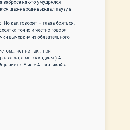
на забросе как-то умудрялся
ился, даже вроде выждал паузу в
. Но как говорят – глаза бояться,
десятка точно и честно говоря
очки вычеркну из обязательного
истом… нет не так… при
р в харю, а мы скирдуем:) А
ще никто. Был с Атлантикой я