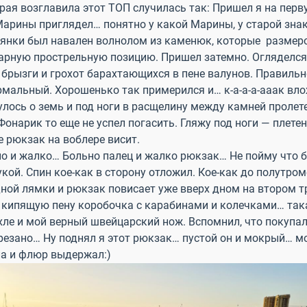
рая возглавила этот ТОП случилась так: Пришел я на перв
Марины приглядел… понятно у какой Марины, у старой знак
оянки был навален волнолом из каменюк, которые размером
арную прострельную позицию. Пришел затемно. Огляделся.
 брызги и грохот барахтающихся в пене валунов. Правиль
ормальный. Хорошенько так примерился и… к-а-а-а-ааак вл
хнулось о земь и под ноги в расщелину между камней пролет
Фонарик то еще не успел погасить. Гляжу под ноги — плетен
е рюкзак на воблере висит.
но и жалко… Больно палец и жалко рюкзак… Не пойму что б
кой. Спин кое-как в сторону отложил. Кое-как до полутро
дной лямки и рюкзак повисает уже вверх дном на втором т
 кипящую пену коробочка с карабинами и колечками… така
ле и мой верный швейцарский нож. Вспомнил, что покупал 
резано… Ну поднял я этот рюкзак… пустой он и мокрый… мо
ла и флюр выдержал:)