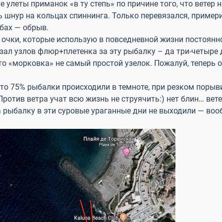
 улеты приманок «в ту степь» по причине того, что ветер 
ь шнур на кольцах спиннинга. Только перевязался, пример
 бах — обрыв.
ыл очки, которые использую в повседневной жизни постоянно
зал узлов флюр+плетенка за эту рыбалку – да три-четыре 
что «морковка» не самый простой узелок. Пожалуй, теперь 
что 75% рыбалки происходили в темноте, при резком порыв
отив ветра учат всю жизнь не струячить:) нет блин… вете
рыбалку в эти суровые ураганные дни не выходили — вооб