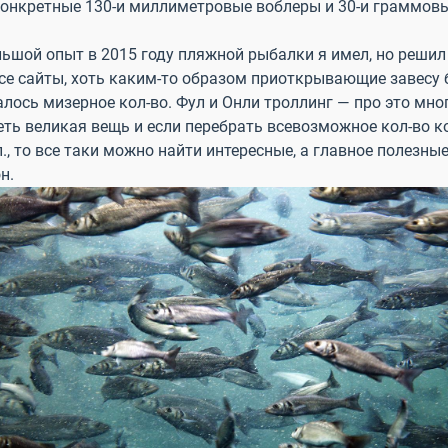
 конкретные 130-и миллиметровые воблеры и 30-и граммов
ьшой опыт в 2015 году пляжной рыбалки я имел, но решил 
се сайты, хоть каким-то образом приоткрывающие завесу 
лось мизерное кол-во. Фул и Онли троллинг — про это мно
сеть великая вещь и если перебрать всевозможное кол-во 
т.п., то все таки можно найти интересные, а главное полезн
н.