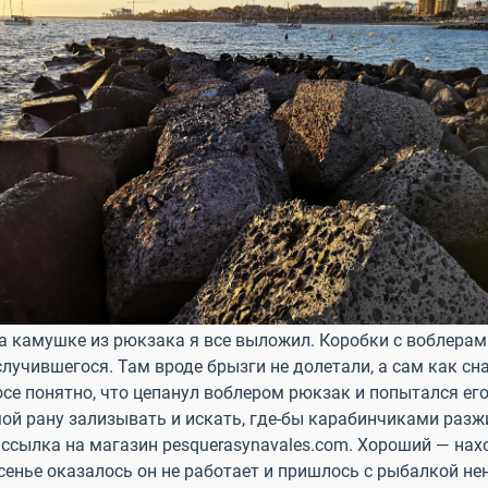
а камушке из рюкзака я все выложил. Коробки с воблерам
случившегося. Там вроде брызги не долетали, а сам как сн
осе понятно, что цепанул воблером рюкзак и попытался его
ой рану зализывать и искать, где-бы карабинчиками разж
 ссылка на магазин pesquerasynavales.com. Хороший — нах
есенье оказалось он не работает и пришлось с рыбалкой не