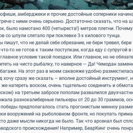
люфиши, амберджеки и прочие достойные соперники начин
трече с ними очень серьезно. Достаточно сказать, что на 
к, было намотано 400 (четыреста!) метров плетни. Почему
ов со шпули слетало при поклевке 3-х килового тунца.
 пишут, что не делай себе обрезание, не бери тревел, бер
что-то не готов к таким поступкам, когда еду с супругой 
 главное условие такой поездки. Или главное, но не обязат
 лететь на чисто рыбалку, то наверное — Да! Чемодан заме
багаже. На этот раз в моем саквояже удобно разместилась
ед хочу сразу же сказать – вполне достойный инструмент, 
же натереть воском, очень тщательно соединить и обмотат
нском) на третьем забросе пополам развалился двухчастни
ржала разнокалиберные пилькеры от 20 до 30 граммов, 
 победы предполагалось стать прогонистым минноу размер
онки вооружений на рыболовном фронте, но покупать прима
осто даже мысли никогда не было. Так что арсенал был сп
заводского происхождения! Например, БеарКинг очень понр