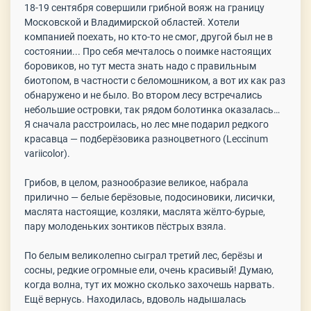
18-19 сентября совершили грибной вояж на границу
Московской и Владимирской областей. Хотели
компанией поехать, но кто-то не смог, другой был не в
состоянии...
Про себя мечталось о поимке настоящих
боровиков, но тут места знать надо с правильным
биотопом, в частности с беломошником, а вот их как раз
обнаружено и не было. Во втором лесу встречались
небольшие островки, так рядом болотинка оказалась…
Я сначала расстроилась, но лес мне подарил редкого
красавца — подберёзовика разноцветного (Leccinum
variicolor).
Грибов, в целом, разнообразие великое, набрала
прилично — белые берёзовые, подосиновики, лисички,
маслята настоящие, козляки, маслята жёлто-бурые,
пару молоденьких зонтиков пёстрых взяла.
По белым великолепно сыграл третий лес, берёзы и
сосны, редкие огромные ели, очень красивый! Думаю,
когда волна, тут их можно сколько захочешь нарвать.
Ещё вернусь.
Находилась, вдоволь надышалась