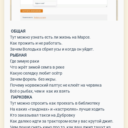
ОБЩАЯ
Тут можно узнать есть ли жизнь на Марсе.
Как прожить и не работать.
Зачем Володька сбрил усы и когда он уйдет.
РЫБНАЯ
Где зимую раки
Что жрёт зимой семга в реке
Какую селедку любит осётр
Зачем форель без икры.
Почему норвежский палтус не клюёт на червяка
Всё о рыбах, чем и как их взять
ПАРКОВКА
Тут можно спросить как проехать в библиотеку
На каких «гандонах» и «кастрюлях» лучше ходить
Кто заказывал такси на Дубровку
Как далеко идти за трактором если у вас крутой джип.
Чем лучше снять кино про то как ваш джип тащут из