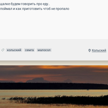
нной общалке будем говори
 поймал и как приготовить чтоб не пропало
кольский
семга
малосол
Кольский