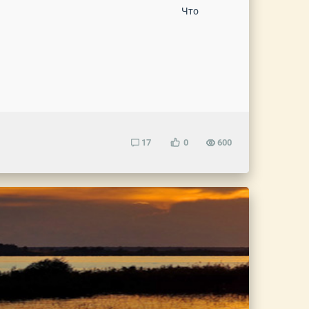
ть про еду.. Что
0
17
600