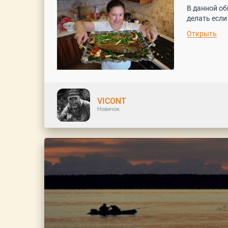
В да
делать если
Открыть
VICONT
Новичок